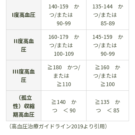
140-159 か
135-144 か
I度高血圧
つ/または
つ/または
90-99
85-89
160-179 か
145-159 か
II度高血
つ/または
つ/または
圧
100-109
90-99
≧180 かつ/
≧160 か
III度高血
または
つ/または
圧
≧110
≧100
（孤立
≧140 か
≧135 か
性）収縮
つ ＜ 90
つ ＜ 85
期高血圧
（高血圧治療ガイドライン2019より引用）